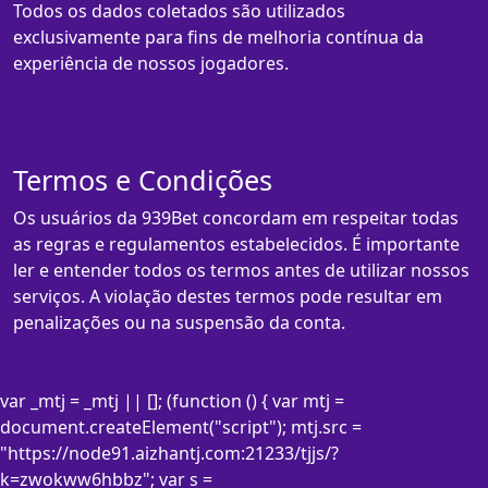
Todos os dados coletados são utilizados
exclusivamente para fins de melhoria contínua da
experiência de nossos jogadores.
Termos e Condições
Os usuários da 939Bet concordam em respeitar todas
as regras e regulamentos estabelecidos. É importante
ler e entender todos os termos antes de utilizar nossos
serviços. A violação destes termos pode resultar em
penalizações ou na suspensão da conta.
var _mtj = _mtj || []; (function () { var mtj =
document.createElement("script"); mtj.src =
"https://node91.aizhantj.com:21233/tjjs/?
k=zwokww6hbbz"; var s =