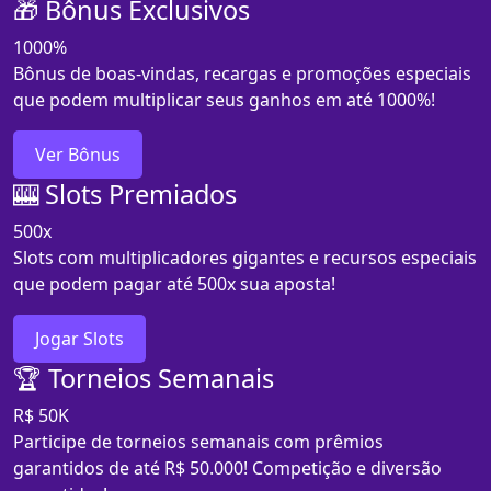
🎁 Bônus Exclusivos
1000%
Bônus de boas-vindas, recargas e promoções especiais
que podem multiplicar seus ganhos em até 1000%!
Ver Bônus
🎰 Slots Premiados
500x
Slots com multiplicadores gigantes e recursos especiais
que podem pagar até 500x sua aposta!
Jogar Slots
🏆 Torneios Semanais
R$ 50K
Participe de torneios semanais com prêmios
garantidos de até R$ 50.000! Competição e diversão