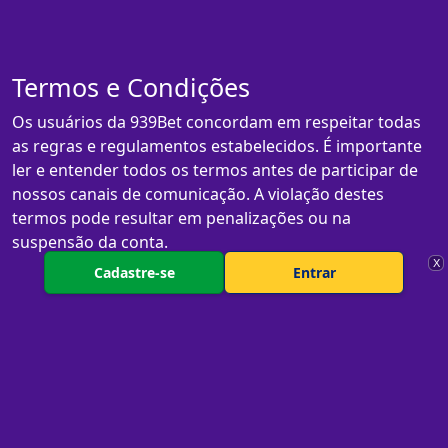
Termos e Condições
Os usuários da 939Bet concordam em respeitar todas
as regras e regulamentos estabelecidos. É importante
ler e entender todos os termos antes de participar de
nossos canais de comunicação. A violação destes
termos pode resultar em penalizações ou na
suspensão da conta.
X
Cadastre-se
Entrar