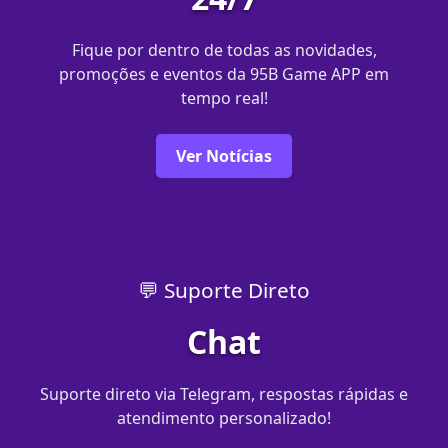
Fique por dentro de todas as novidades,
promoções e eventos da 95B Game APP em
tempo real!
Ver Notícias
💬 Suporte Direto
Chat
Suporte direto via Telegram, respostas rápidas e
atendimento personalizado!