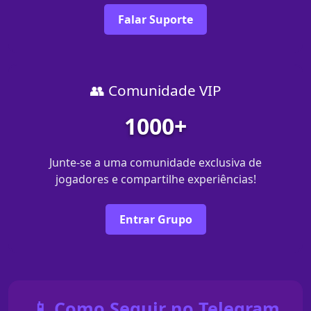
Falar Suporte
👥 Comunidade VIP
1000+
Junte-se a uma comunidade exclusiva de
jogadores e compartilhe experiências!
Entrar Grupo
📱 Como Seguir no Telegram