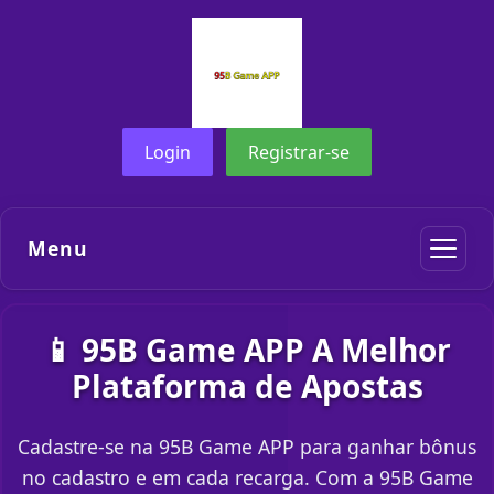
Login
Registrar-se
Menu
📱 95B Game APP A Melhor
Plataforma de Apostas
Cadastre-se na 95B Game APP para ganhar bônus
no cadastro e em cada recarga. Com a 95B Game