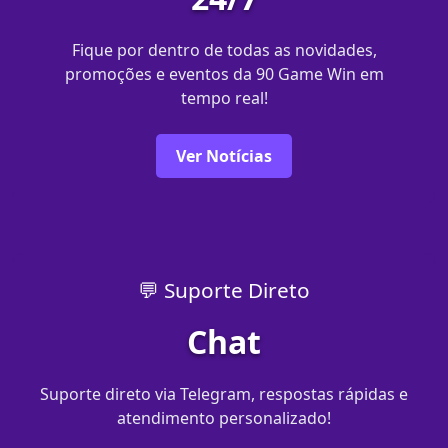
Fique por dentro de todas as novidades,
promoções e eventos da 90 Game Win em
tempo real!
Ver Notícias
💬 Suporte Direto
Chat
Suporte direto via Telegram, respostas rápidas e
atendimento personalizado!