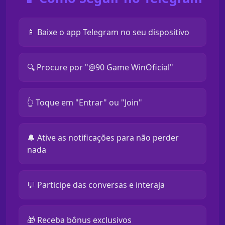
📱 Baixe o app Telegram no seu dispositivo
🔍 Procure por "@90 Game WinOficial"
👆 Toque em "Entrar" ou "Join"
🔔 Ative as notificações para não perder
nada
💬 Participe das conversas e interaja
🎁 Receba bônus exclusivos