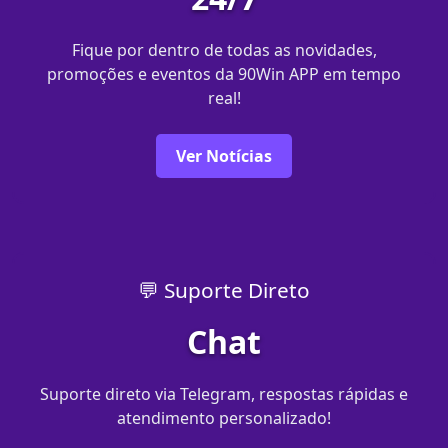
Fique por dentro de todas as novidades,
promoções e eventos da 90Win APP em tempo
real!
Ver Notícias
💬 Suporte Direto
Chat
Suporte direto via Telegram, respostas rápidas e
atendimento personalizado!