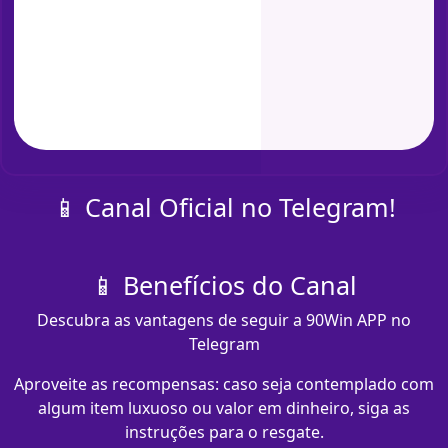
📱 Canal Oficial no Telegram!
📱 Benefícios do Canal
Descubra as vantagens de seguir a 90Win APP no
Telegram
Aproveite as recompensas: caso seja contemplado com
algum item luxuoso ou valor em dinheiro, siga as
instruções para o resgate.