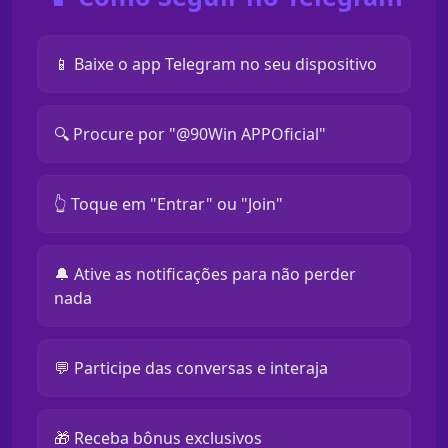
📱 Baixe o app Telegram no seu dispositivo
🔍 Procure por "@90Win APPOficial"
👆 Toque em "Entrar" ou "Join"
🔔 Ative as notificações para não perder
nada
💬 Participe das conversas e interaja
🎁 Receba bônus exclusivos