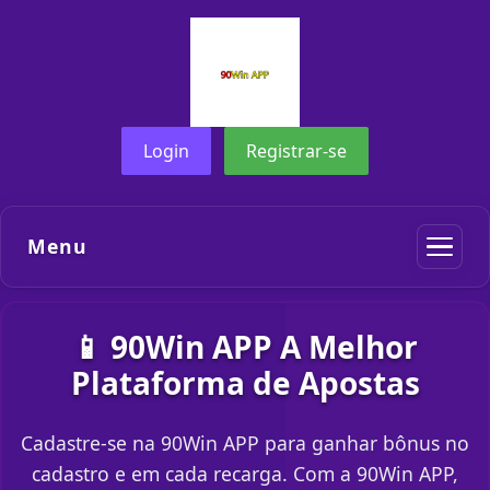
Login
Registrar-se
Menu
📱 90Win APP A Melhor
Plataforma de Apostas
Cadastre-se na 90Win APP para ganhar bônus no
cadastro e em cada recarga. Com a 90Win APP,