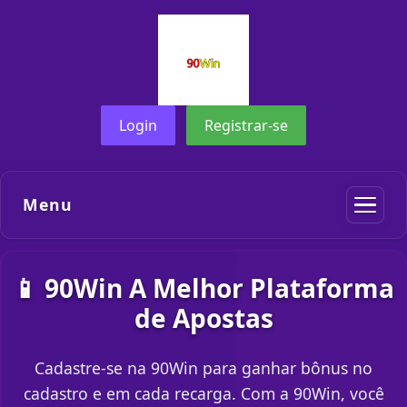
Login
Registrar-se
Menu
📱 90Win A Melhor Plataforma
de Apostas
Cadastre-se na 90Win para ganhar bônus no
cadastro e em cada recarga. Com a 90Win, você