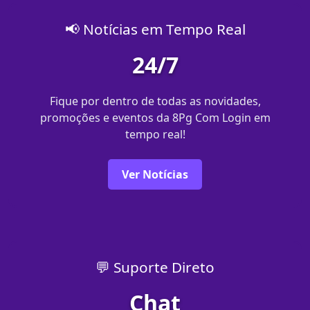
📢 Notícias em Tempo Real
24/7
Fique por dentro de todas as novidades,
promoções e eventos da 8Pg Com Login em
tempo real!
Ver Notícias
💬 Suporte Direto
Chat