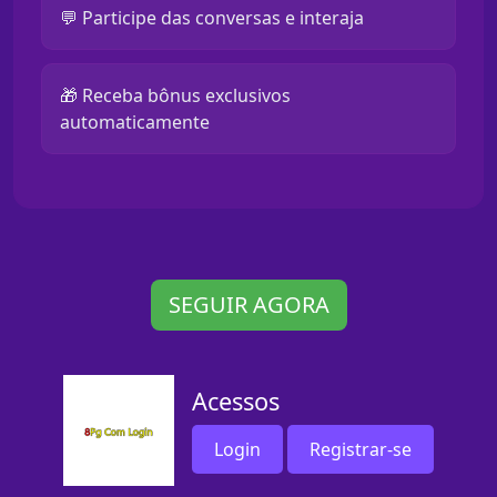
💬 Participe das conversas e interaja
🎁 Receba bônus exclusivos
automaticamente
SEGUIR AGORA
Acessos
Login
Registrar-se