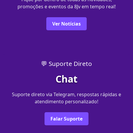
promoções e eventos da 8Jv em tempo real!
Ver Notícias
💬 Suporte Direto
Chat
Suporte direto via Telegram, respostas rápidas e
atendimento personalizado!
Falar Suporte