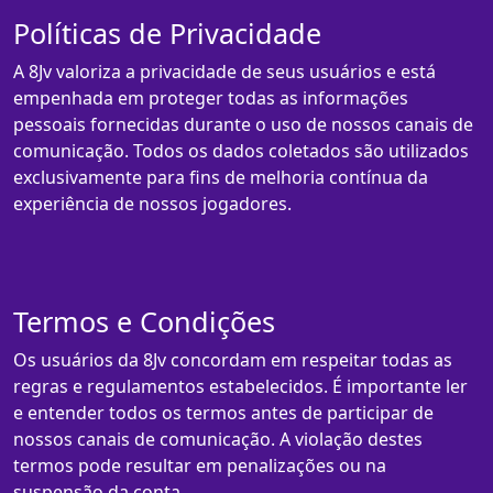
Políticas de Privacidade
A 8Jv valoriza a privacidade de seus usuários e está
empenhada em proteger todas as informações
pessoais fornecidas durante o uso de nossos canais de
comunicação. Todos os dados coletados são utilizados
exclusivamente para fins de melhoria contínua da
experiência de nossos jogadores.
Termos e Condições
Os usuários da 8Jv concordam em respeitar todas as
regras e regulamentos estabelecidos. É importante ler
e entender todos os termos antes de participar de
nossos canais de comunicação. A violação destes
termos pode resultar em penalizações ou na
suspensão da conta.