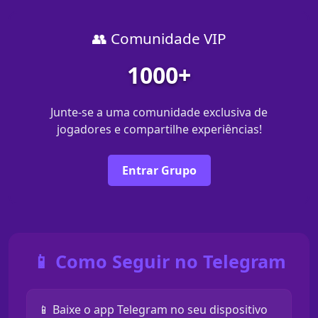
👥 Comunidade VIP
1000+
Junte-se a uma comunidade exclusiva de
jogadores e compartilhe experiências!
Entrar Grupo
📱 Como Seguir no Telegram
📱 Baixe o app Telegram no seu dispositivo