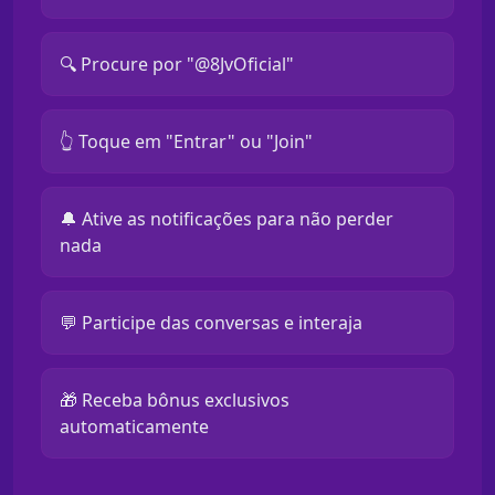
🔍 Procure por "@8JvOficial"
👆 Toque em "Entrar" ou "Join"
🔔 Ative as notificações para não perder
nada
💬 Participe das conversas e interaja
🎁 Receba bônus exclusivos
automaticamente