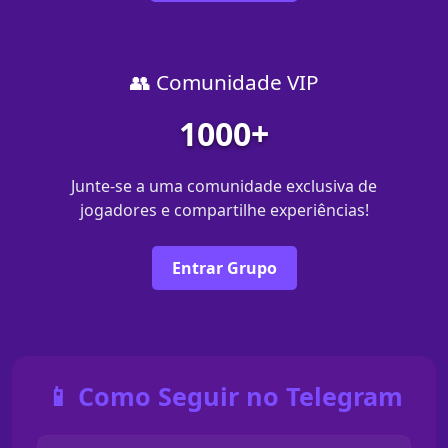
👥 Comunidade VIP
1000+
Junte-se a uma comunidade exclusiva de
jogadores e compartilhe experiências!
Entrar Grupo
📱 Como Seguir no Telegram