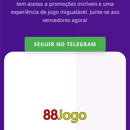
tem acesso a promoções incríveis e uma
experiência de jogo inigualável. Junte-se aos
vencedores agora!
SEGUIR NO TELEGRAM