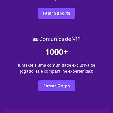
Falar Suporte
👥 Comunidade VIP
1000+
Junte-se a uma comunidade exclusiva de
jogadores e compartilhe experiências!
Entrar Grupo