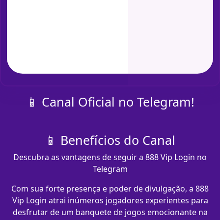
📱 Canal Oficial no Telegram!
📱 Benefícios do Canal
Descubra as vantagens de seguir a 888 Vip Login no
Telegram
Com sua forte presença e poder de divulgação, a 888
Vip Login atrai inúmeros jogadores experientes para
desfrutar de um banquete de jogos emocionante na