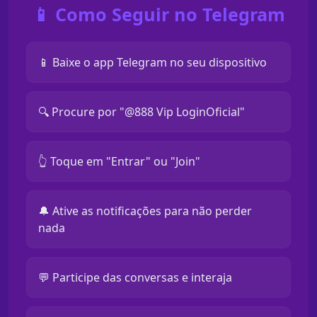
📱 Como Seguir no Telegram
📱 Baixe o app Telegram no seu dispositivo
🔍 Procure por "@888 Vip LoginOficial"
👆 Toque em "Entrar" ou "Join"
🔔 Ative as notificações para não perder
nada
💬 Participe das conversas e interaja