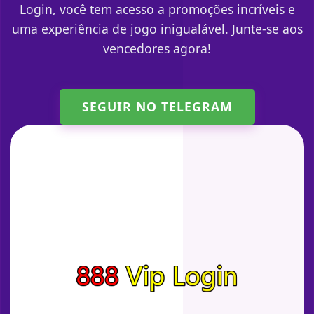
Login, você tem acesso a promoções incríveis e
uma experiência de jogo inigualável. Junte-se aos
vencedores agora!
SEGUIR NO TELEGRAM