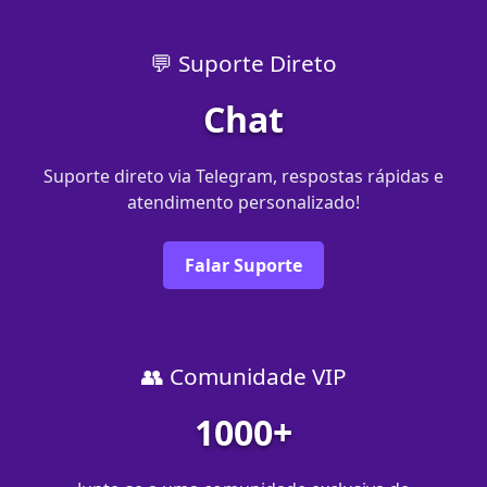
💬 Suporte Direto
Chat
Suporte direto via Telegram, respostas rápidas e
atendimento personalizado!
Falar Suporte
👥 Comunidade VIP
1000+