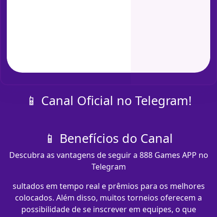
📱 Canal Oficial no Telegram!
📱 Benefícios do Canal
Descubra as vantagens de seguir a 888 Games APP no
Telegram
sultados em tempo real e prêmios para os melhores
colocados. Além disso, muitos torneios oferecem a
possibilidade de se inscrever em equipes, o que