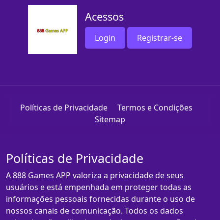
Acessos
Login
Registrar-se
Políticas de Privacidade
Termos e Condições
Sitemap
Políticas de Privacidade
A 888 Games APP valoriza a privacidade de seus
usuários e está empenhada em proteger todas as
informações pessoais fornecidas durante o uso de
nossos canais de comunicação. Todos os dados