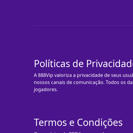
Políticas de Privacida
A 888Vip valoriza a privacidade de seus us
nossos canais de comunicação. Todos os dad
jogadores.
Termos e Condições