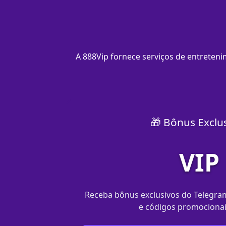
A 888Vip fornece serviços de entreten
🎁 Bônus Exclu
VIP
Receba bônus exclusivos do Telegra
e códigos promocionai