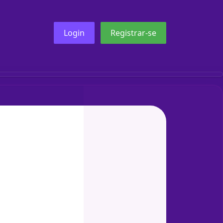
Login
Registrar-se