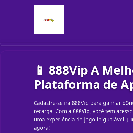
📱 888Vip A Melh
Plataforma de A
Cadastre-se na 888Vip para ganhar bôn
recarga. Com a 888Vip, você tem acesso
uma experiência de jogo inigualável. J
agora!