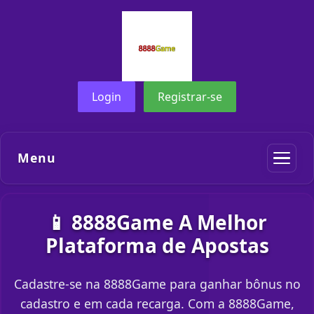
Login
Registrar-se
Menu
📱 8888Game A Melhor
Plataforma de Apostas
Cadastre-se na 8888Game para ganhar bônus no
cadastro e em cada recarga. Com a 8888Game,