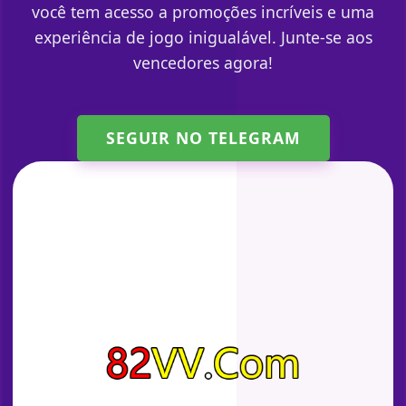
você tem acesso a promoções incríveis e uma
experiência de jogo inigualável. Junte-se aos
vencedores agora!
SEGUIR NO TELEGRAM