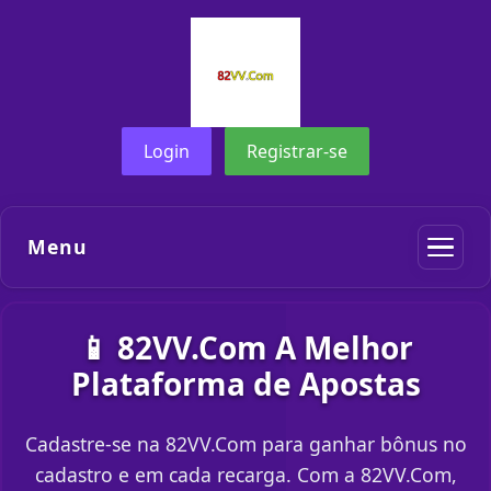
Login
Registrar-se
Menu
📱 82VV.Com A Melhor
Plataforma de Apostas
Cadastre-se na 82VV.Com para ganhar bônus no
cadastro e em cada recarga. Com a 82VV.Com,