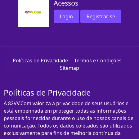
Acessos
Login
Registrar-se
Políticas de Privacidade
Termos e Condições
Sitemap
Políticas de Privacidade
A 82VV.Com valoriza a privacidade de seus usuários e
está empenhada em proteger todas as informações
pessoais fornecidas durante o uso de nossos canais de
comunicação. Todos os dados coletados são utilizados
exclusivamente para fins de melhoria contínua da