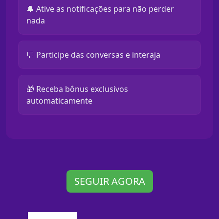
🔔 Ative as notificações para não perder
nada
💬 Participe das conversas e interaja
🎁 Receba bônus exclusivos
automaticamente
SEGUIR AGORA