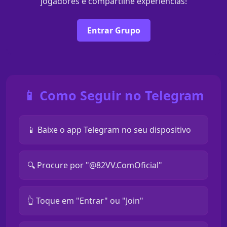
jogadores e compartilhe experiências!
Entrar Grupo
📱 Como Seguir no Telegram
📱 Baixe o app Telegram no seu dispositivo
🔍 Procure por "@82VV.ComOficial"
👆 Toque em "Entrar" ou "Join"