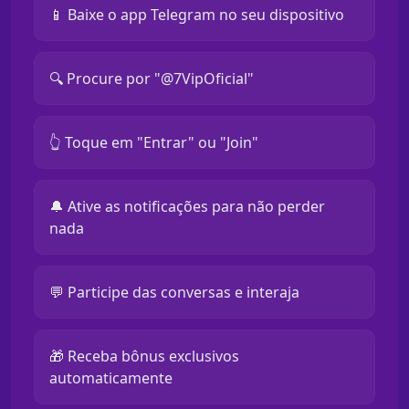
📱 Baixe o app Telegram no seu dispositivo
🔍 Procure por "@7VipOficial"
👆 Toque em "Entrar" ou "Join"
🔔 Ative as notificações para não perder
nada
💬 Participe das conversas e interaja
🎁 Receba bônus exclusivos
automaticamente