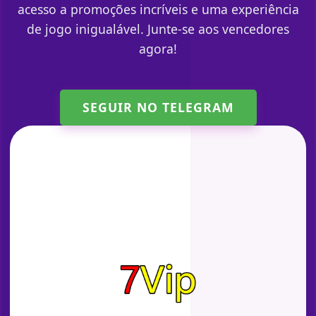
acesso a promoções incríveis e uma experiência
de jogo inigualável. Junte-se aos vencedores
agora!
SEGUIR NO TELEGRAM