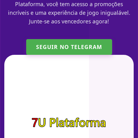
Plataforma, você tem acesso a promoções
incríveis e uma experiência de jogo inigualável.
Junte-se aos vencedores agora!
SEGUIR NO TELEGRAM