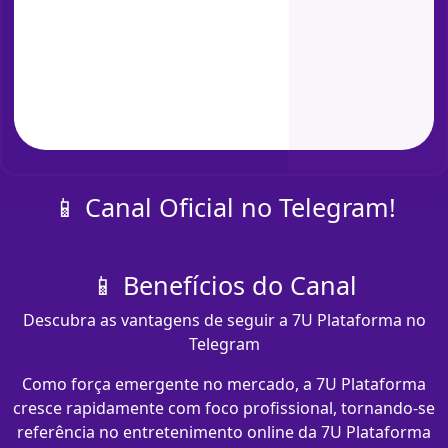
📱 Canal Oficial no Telegram!
📱 Benefícios do Canal
Descubra as vantagens de seguir a 7U Plataforma no
Telegram
Como força emergente no mercado, a 7U Plataforma
cresce rapidamente com foco profissional, tornando-se
referência no entretenimento online da 7U Plataforma