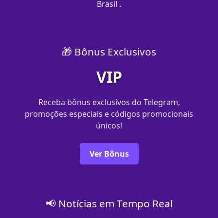
Brasil .
🎁 Bônus Exclusivos
VIP
Receba bônus exclusivos do Telegram,
promoções especiais e códigos promocionais
únicos!
Ver Bônus
📢 Notícias em Tempo Real