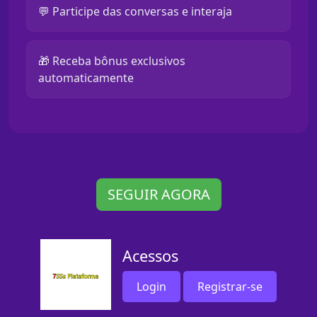
💬 Participe das conversas e interaja
🎁 Receba bônus exclusivos
automaticamente
SEGUIR AGORA
Acessos
Login
Registrar-se