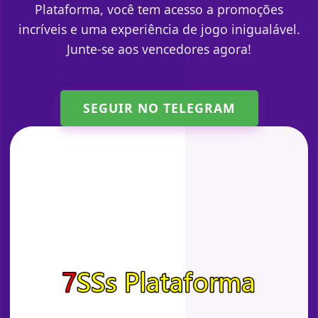
Plataforma, você tem acesso a promoções
incríveis e uma experiência de jogo inigualável.
Junte-se aos vencedores agora!
SEGUIR NO TELEGRAM