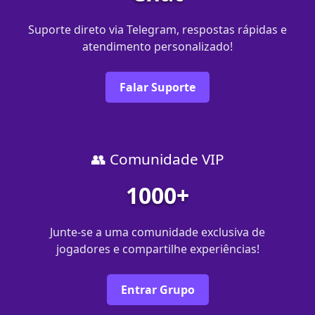
Suporte direto via Telegram, respostas rápidas e
atendimento personalizado!
Falar Suporte
👥 Comunidade VIP
1000+
Junte-se a uma comunidade exclusiva de
jogadores e compartilhe experiências!
Entrar Grupo