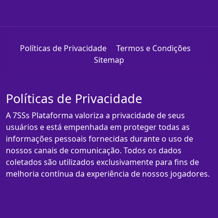
Políticas de Privacidade
Termos e Condições
Sitemap
Políticas de Privacidade
A 7SSs Plataforma valoriza a privacidade de seus
usuários e está empenhada em proteger todas as
informações pessoais fornecidas durante o uso de
nossos canais de comunicação. Todos os dados
coletados são utilizados exclusivamente para fins de
melhoria contínua da experiência de nossos jogadores.