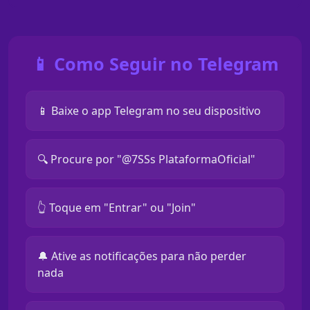
📱 Como Seguir no Telegram
📱 Baixe o app Telegram no seu dispositivo
🔍 Procure por "@7SSs PlataformaOficial"
👆 Toque em "Entrar" ou "Join"
🔔 Ative as notificações para não perder
nada