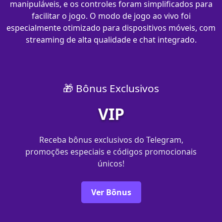
manipuláveis, e os controles foram simplificados para
facilitar o jogo. O modo de jogo ao vivo foi
especialmente otimizado para dispositivos móveis, com
streaming de alta qualidade e chat integrado.
🎁 Bônus Exclusivos
VIP
Receba bônus exclusivos do Telegram,
promoções especiais e códigos promocionais
únicos!
Ver Bônus