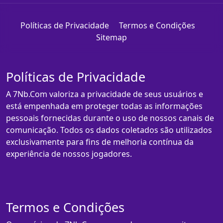
Políticas de Privacidade
Termos e Condições
Sitemap
Políticas de Privacidade
A 7Nb.Com valoriza a privacidade de seus usuários e
está empenhada em proteger todas as informações
pessoais fornecidas durante o uso de nossos canais de
comunicação. Todos os dados coletados são utilizados
exclusivamente para fins de melhoria contínua da
experiência de nossos jogadores.
Termos e Condições