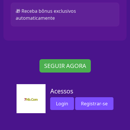
🎁 Receba bônus exclusivos
automaticamente
SEGUIR AGORA
Acessos
Login
Registrar-se