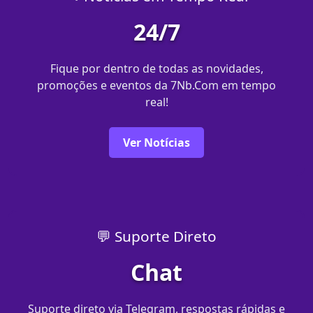
24/7
Fique por dentro de todas as novidades,
promoções e eventos da 7Nb.Com em tempo
real!
Ver Notícias
💬 Suporte Direto
Chat
Suporte direto via Telegram, respostas rápidas e