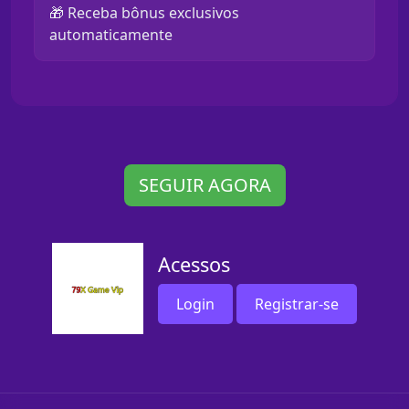
🎁 Receba bônus exclusivos
automaticamente
SEGUIR AGORA
Acessos
Login
Registrar-se