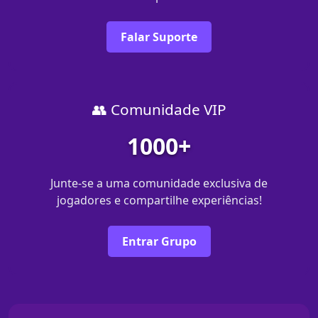
Falar Suporte
👥 Comunidade VIP
1000+
Junte-se a uma comunidade exclusiva de
jogadores e compartilhe experiências!
Entrar Grupo