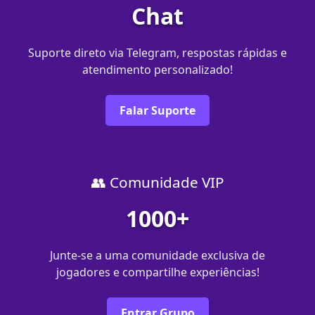
Chat
Suporte direto via Telegram, respostas rápidas e
atendimento personalizado!
Falar Suporte
👥 Comunidade VIP
1000+
Junte-se a uma comunidade exclusiva de
jogadores e compartilhe experiências!
Entrar Grupo