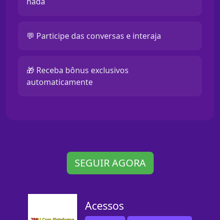
nada
💬 Participe das conversas e interaja
🎁 Receba bônus exclusivos
automaticamente
SEGUIR AGORA
Acessos