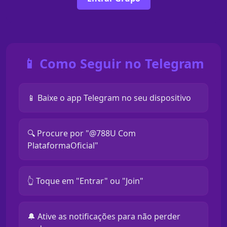
📱 Como Seguir no Telegram
📱 Baixe o app Telegram no seu dispositivo
🔍 Procure por "@788U Com
PlataformaOficial"
👆 Toque em "Entrar" ou "Join"
🔔 Ative as notificações para não perder