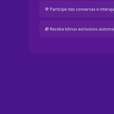
💬 Participe das conversas e interaj
🎁 Receba bônus exclusivos autom