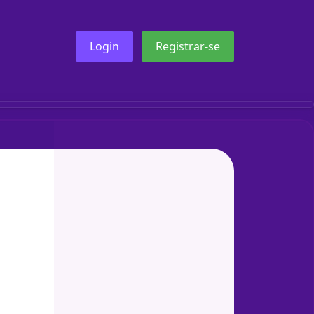
Login
Registrar-se