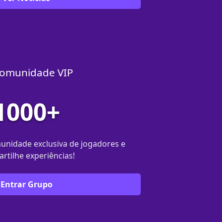
Comunidade VIP
1000+
unidade exclusiva de jogadores e
rtilhe experiências!
Entrar Grupo