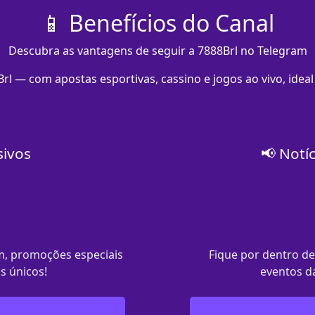
📱 Benefícios do Canal
Descubra as vantagens de seguir a 7888Brl no Telegram
Brl — com apostas esportivas, cassino e jogos ao vivo, id
sivos
📢 Notí
m, promoções especiais
Fique por dentro d
s únicos!
eventos d