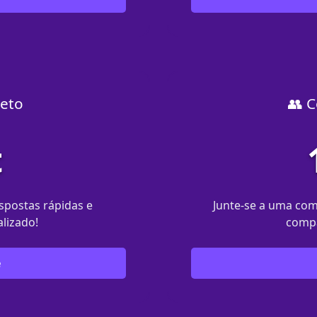
reto
👥 
t
espostas rápidas e
Junte-se a uma com
lizado!
compa
e