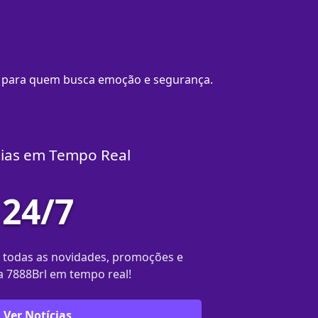
eal para quem busca emoção e segurança.
cias em Tempo Real
24/7
e todas as novidades, promoções e
a 7888Brl em tempo real!
Ver Notícias