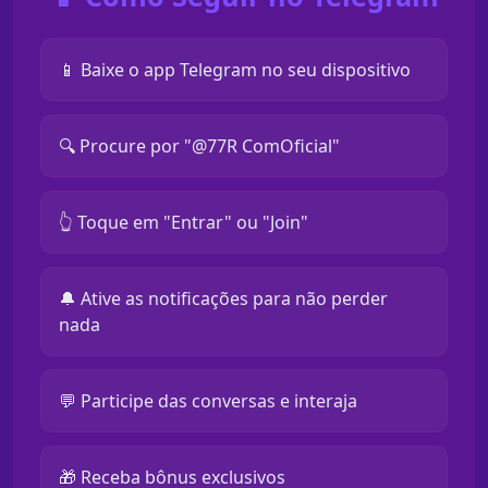
📱 Baixe o app Telegram no seu dispositivo
🔍 Procure por "@77R ComOficial"
👆 Toque em "Entrar" ou "Join"
🔔 Ative as notificações para não perder
nada
💬 Participe das conversas e interaja
🎁 Receba bônus exclusivos