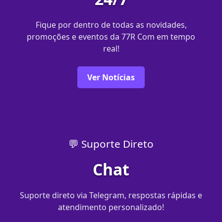
Fique por dentro de todas as novidades,
promoções e eventos da 77R Com em tempo
real!
Ver Notícias
💬 Suporte Direto
Chat
Suporte direto via Telegram, respostas rápidas e
atendimento personalizado!