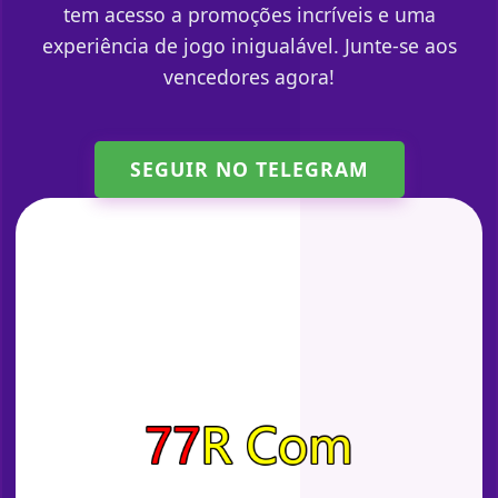
tem acesso a promoções incríveis e uma
experiência de jogo inigualável. Junte-se aos
vencedores agora!
SEGUIR NO TELEGRAM