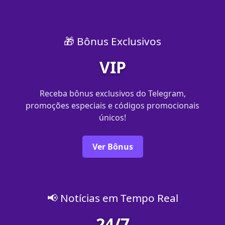
🎁 Bônus Exclusivos
VIP
Receba bônus exclusivos do Telegram,
promoções especiais e códigos promocionais
únicos!
Ver Bônus
📢 Notícias em Tempo Real
24/7