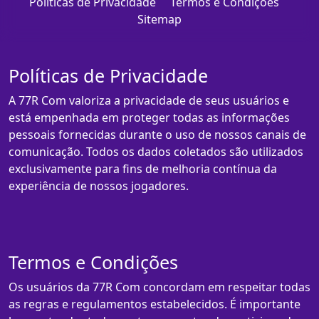
Políticas de Privacidade
Termos e Condições
Sitemap
Políticas de Privacidade
A 77R Com valoriza a privacidade de seus usuários e
está empenhada em proteger todas as informações
pessoais fornecidas durante o uso de nossos canais de
comunicação. Todos os dados coletados são utilizados
exclusivamente para fins de melhoria contínua da
experiência de nossos jogadores.
Termos e Condições
Os usuários da 77R Com concordam em respeitar todas
as regras e regulamentos estabelecidos. É importante