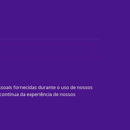
ssoais fornecidas durante o uso de nossos
 contínua da experiência de nossos