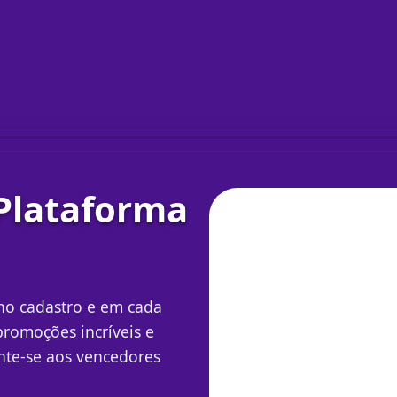
 Plataforma
no cadastro e em cada
promoções incríveis e
unte-se aos vencedores