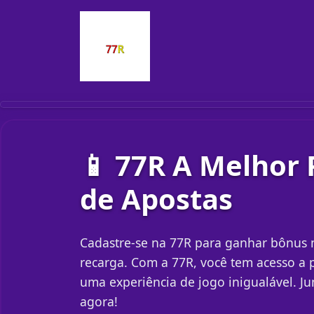
📱 77R A Melhor
de Apostas
Cadastre-se na 77R para ganhar bônus 
recarga. Com a 77R, você tem acesso a 
uma experiência de jogo inigualável. J
agora!