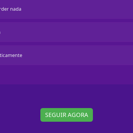
erder nada
a
aticamente
SEGUIR AGORA