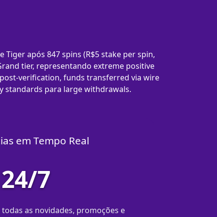
e Tiger após 847 spins (R$5 stake per spin,
Grand tier, representando extreme positive
ost-verification, funds transferred via wire
ry standards para large withdrawals.
cias em Tempo Real
24/7
e todas as novidades, promoções e