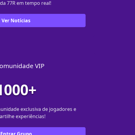
 da 77R em tempo real!
Ver Notícias
Comunidade VIP
1000+
unidade exclusiva de jogadores e
rtilhe experiências!
Entrar Grupo