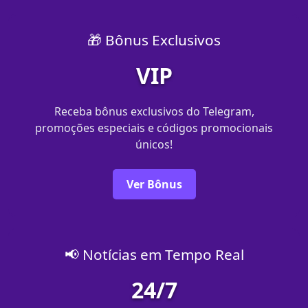
🎁 Bônus Exclusivos
VIP
Receba bônus exclusivos do Telegram,
promoções especiais e códigos promocionais
únicos!
Ver Bônus
📢 Notícias em Tempo Real
24/7