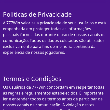
Políticas de Privacidade
A 777Win valoriza a privacidade de seus usuários e está
empenhada em proteger todas as informações
pessoais fornecidas durante o uso de nossos canais de
comunicação. Todos os dados coletados são utilizados
exclusivamente para fins de melhoria contínua da
experiência de nossos jogadores.
Termos e Condições
Os usuários da 777Win concordam em respeitar todas
as regras e regulamentos estabelecidos. É importante
ler e entender todos os termos antes de participar de
nossos canais de comunicação. A violação destes