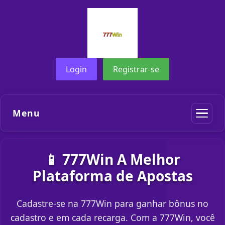
Login
Registrar-se
Menu
📱 777Win A Melhor
Plataforma de Apostas
Cadastre-se na 777Win para ganhar bônus no
cadastro e em cada recarga. Com a 777Win, você