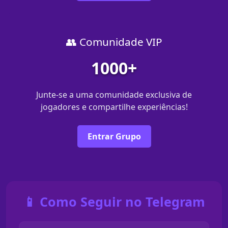
👥 Comunidade VIP
1000+
Junte-se a uma comunidade exclusiva de
jogadores e compartilhe experiências!
Entrar Grupo
📱 Como Seguir no Telegram