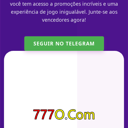
você tem acesso a promoções incríveis e uma
experiência de jogo inigualável. Junte-se aos
vencedores agora!
SEGUIR NO TELEGRAM