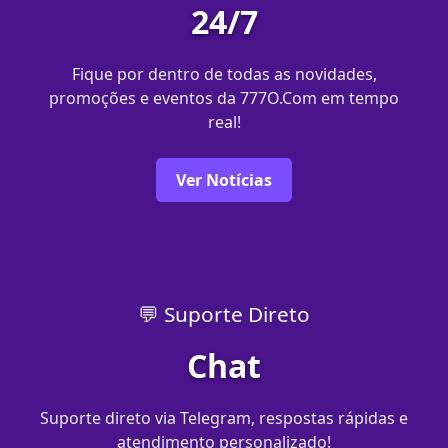
24/7
Fique por dentro de todas as novidades,
promoções e eventos da 777O.Com em tempo
real!
Ver Notícias
💬 Suporte Direto
Chat
Suporte direto via Telegram, respostas rápidas e
atendimento personalizado!