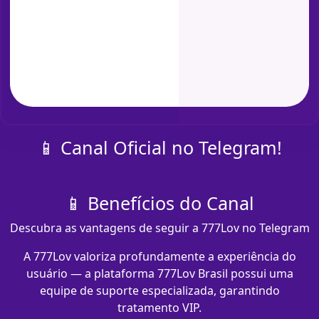
📱 Canal Oficial no Telegram!
📱 Benefícios do Canal
Descubra as vantagens de seguir a 777Lov no Telegram
A 777Lov valoriza profundamente a experiência do
usuário — a plataforma 777Lov Brasil possui uma
equipe de suporte especializada, garantindo
tratamento VIP.