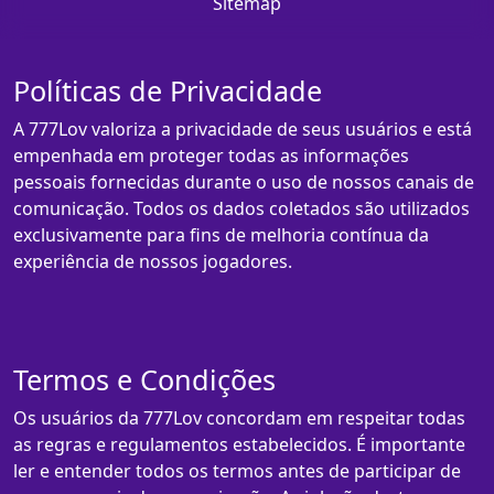
Sitemap
Políticas de Privacidade
A 777Lov valoriza a privacidade de seus usuários e está
empenhada em proteger todas as informações
pessoais fornecidas durante o uso de nossos canais de
comunicação. Todos os dados coletados são utilizados
exclusivamente para fins de melhoria contínua da
experiência de nossos jogadores.
Termos e Condições
Os usuários da 777Lov concordam em respeitar todas
as regras e regulamentos estabelecidos. É importante
ler e entender todos os termos antes de participar de