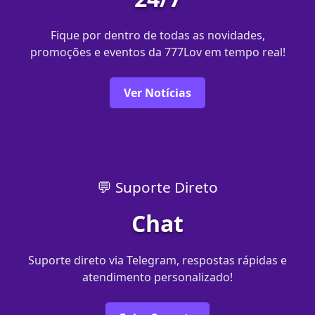
Fique por dentro de todas as novidades,
promoções e eventos da 777Lov em tempo real!
Ver Notícias
💬 Suporte Direto
Chat
Suporte direto via Telegram, respostas rápidas e
atendimento personalizado!