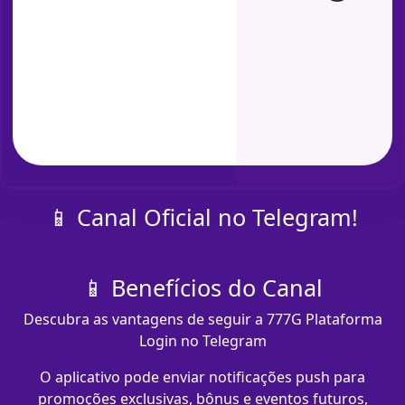
📱 Canal Oficial no Telegram!
📱 Benefícios do Canal
Descubra as vantagens de seguir a 777G Plataforma
Login no Telegram
O aplicativo pode enviar notificações push para
promoções exclusivas, bônus e eventos futuros,