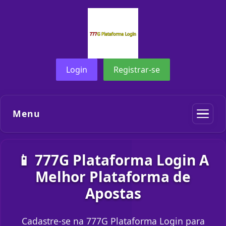
Login
Registrar-se
Menu
📱 777G Plataforma Login A
Melhor Plataforma de
Apostas
Cadastre-se na 777G Plataforma Login para