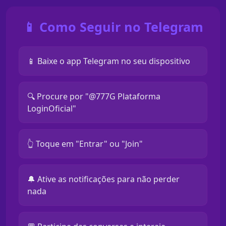
📱 Como Seguir no Telegram
📱 Baixe o app Telegram no seu dispositivo
🔍 Procure por "@777G Plataforma
LoginOficial"
👆 Toque em "Entrar" ou "Join"
🔔 Ative as notificações para não perder
nada