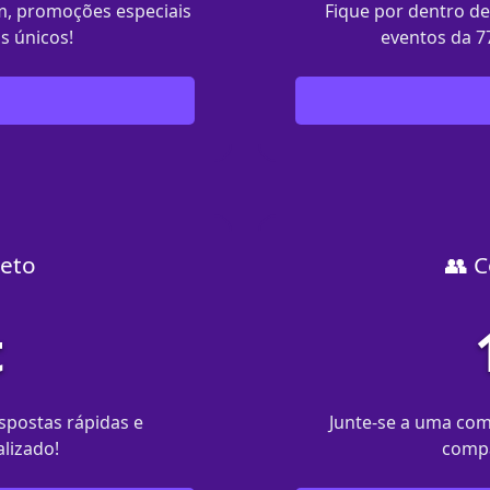
m, promoções especiais
Fique por dentro d
s únicos!
eventos da 7
reto
👥 
t
espostas rápidas e
Junte-se a uma com
lizado!
compa