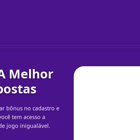
 A Melhor
postas
ar bônus no cadastro e
você tem acesso a
e jogo inigualável.