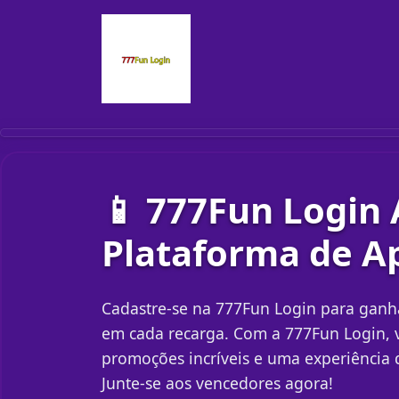
📱 777Fun Login
Plataforma de A
Cadastre-se na 777Fun Login para ganh
em cada recarga. Com a 777Fun Login, 
promoções incríveis e uma experiência d
Junte-se aos vencedores agora!