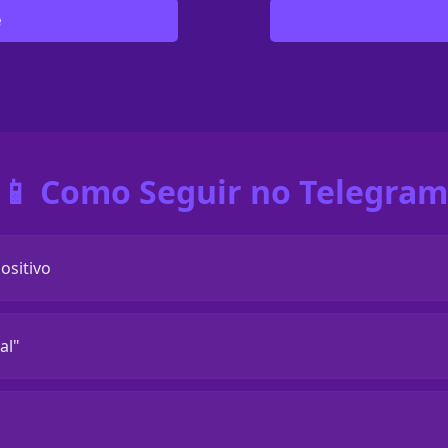
e
📱 Como Seguir no Telegram
ositivo
al"