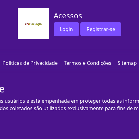
Acessos
Login
Registrar-se
Políticas de Privacidade
Termos e Condições
Sitemap
de
eus usuários e está empenhada em proteger todas as infor
os coletados são utilizados exclusivamente para fins de m