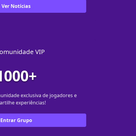
Ver Notícias
Comunidade VIP
1000+
unidade exclusiva de jogadores e
rtilhe experiências!
Entrar Grupo