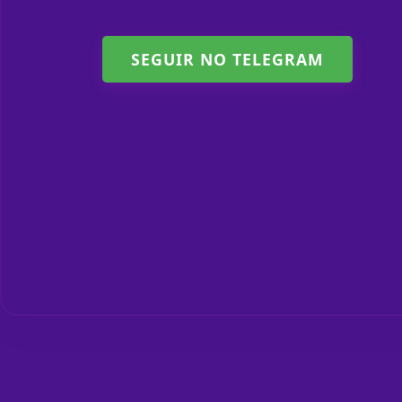
SEGUIR NO TELEGRAM