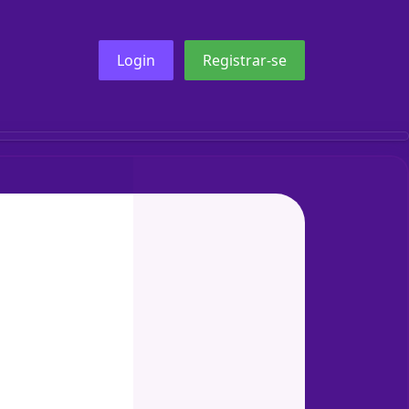
Login
Registrar-se