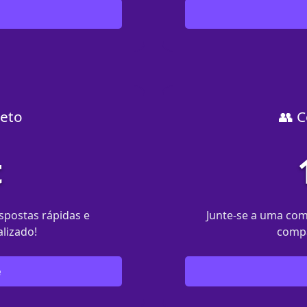
reto
👥 
t
espostas rápidas e
Junte-se a uma com
lizado!
compa
e