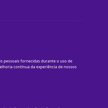
s pessoais fornecidas durante o uso de
elhoria contínua da experiência de nossos