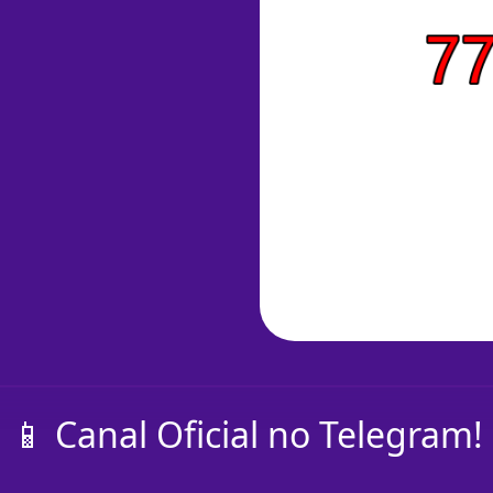
📱 Canal Oficial no Telegram!