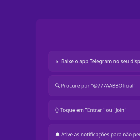
📱 Baixe o app Telegram no seu disp
🔍 Procure por "@777AABBOficial"
👆 Toque em "Entrar" ou "Join"
🔔 Ative as notificações para não p