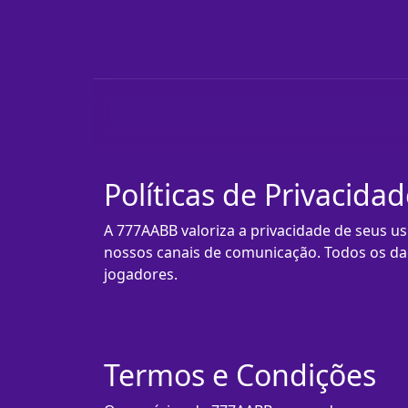
Políticas de Privacida
A 777AABB valoriza a privacidade de seus 
nossos canais de comunicação. Todos os dad
jogadores.
Termos e Condições