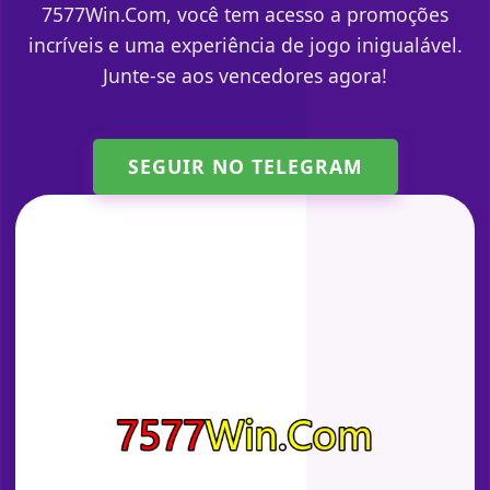
7577Win.Com, você tem acesso a promoções
incríveis e uma experiência de jogo inigualável.
Junte-se aos vencedores agora!
SEGUIR NO TELEGRAM