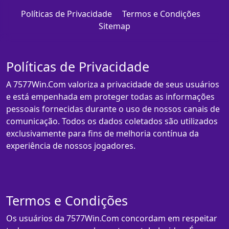
Políticas de Privacidade
Termos e Condições
Sitemap
Políticas de Privacidade
A 7577Win.Com valoriza a privacidade de seus usuários
e está empenhada em proteger todas as informações
pessoais fornecidas durante o uso de nossos canais de
comunicação. Todos os dados coletados são utilizados
exclusivamente para fins de melhoria contínua da
experiência de nossos jogadores.
Termos e Condições
Os usuários da 7577Win.Com concordam em respeitar