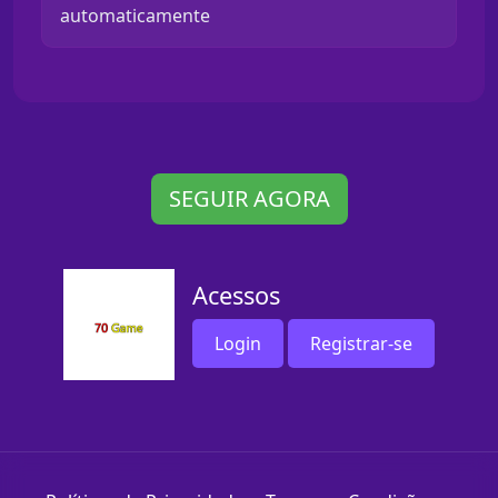
automaticamente
SEGUIR AGORA
Acessos
Login
Registrar-se