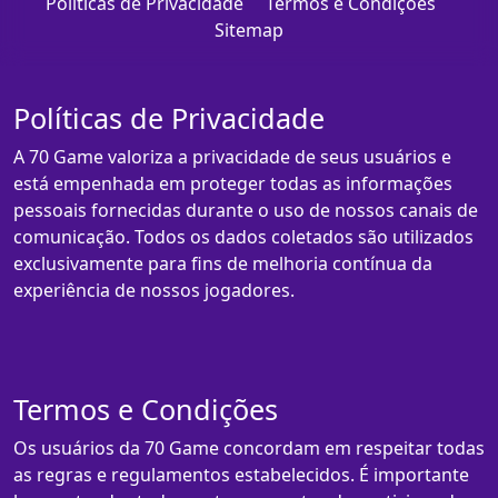
Políticas de Privacidade
Termos e Condições
Sitemap
Políticas de Privacidade
A 70 Game valoriza a privacidade de seus usuários e
está empenhada em proteger todas as informações
pessoais fornecidas durante o uso de nossos canais de
comunicação. Todos os dados coletados são utilizados
exclusivamente para fins de melhoria contínua da
experiência de nossos jogadores.
Termos e Condições
Os usuários da 70 Game concordam em respeitar todas
as regras e regulamentos estabelecidos. É importante