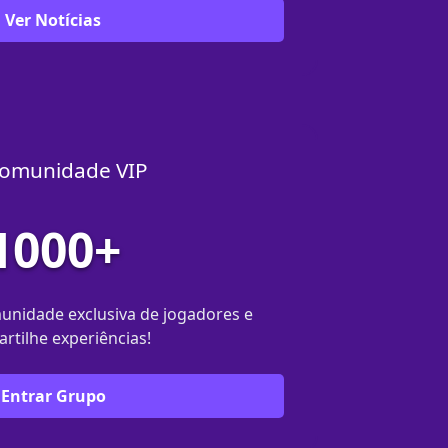
Ver Notícias
Comunidade VIP
1000+
unidade exclusiva de jogadores e
rtilhe experiências!
Entrar Grupo