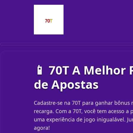
📱 70T A Melhor
de Apostas
Cadastre-se na 70T para ganhar bônus 
recarga. Com a 70T, você tem acesso a 
uma experiência de jogo inigualável. J
agora!