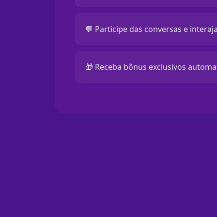
💬 Participe das conversas e interaj
🎁 Receba bônus exclusivos autom