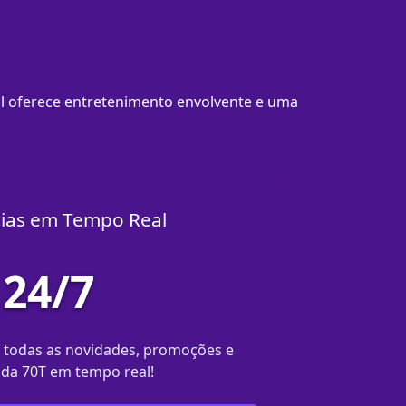
il oferece entretenimento envolvente e uma
cias em Tempo Real
24/7
e todas as novidades, promoções e
 da 70T em tempo real!