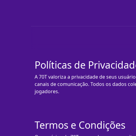
Políticas de Privacida
A 70T valoriza a privacidade de seus usuár
canais de comunicação. Todos os dados cole
jogadores.
Termos e Condições