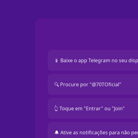
📱 Baixe o app Telegram no seu disp
🔍 Procure por "@70TOficial"
👆 Toque em "Entrar" ou "Join"
🔔 Ative as notificações para não p