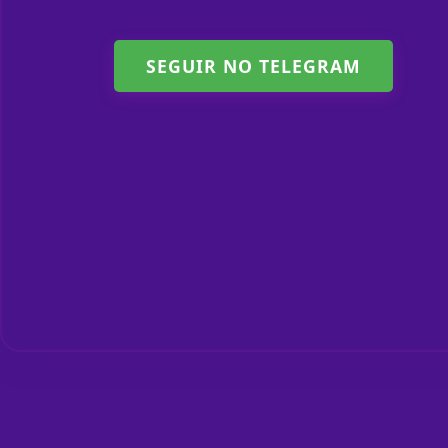
SEGUIR NO TELEGRAM