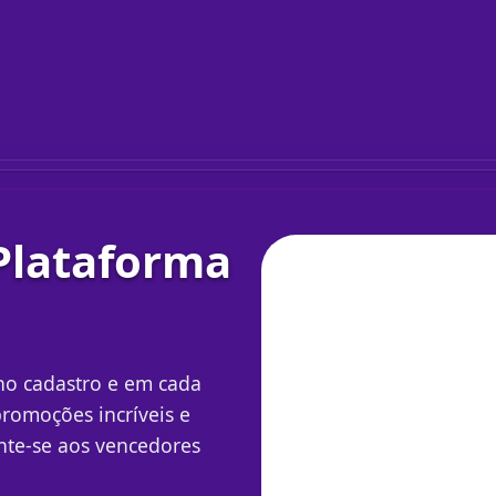
 Plataforma
no cadastro e em cada
promoções incríveis e
unte-se aos vencedores