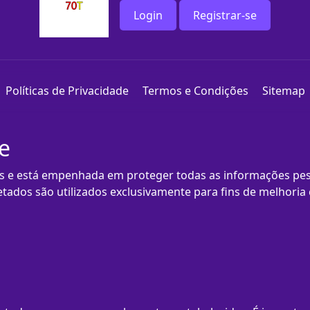
Login
Registrar-se
Políticas de Privacidade
Termos e Condições
Sitemap
de
ios e está empenhada em proteger todas as informações pe
tados são utilizados exclusivamente para fins de melhoria