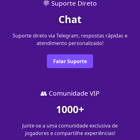
💬 Suporte Direto
Chat
Suporte direto via Telegram, respostas rápidas e
atendimento personalizado!
Falar Suporte
👥 Comunidade VIP
1000+
Junte-se a uma comunidade exclusiva de
jogadores e compartilhe experiências!