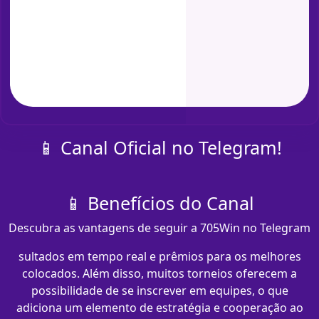
📱 Canal Oficial no Telegram!
📱 Benefícios do Canal
Descubra as vantagens de seguir a 705Win no Telegram
sultados em tempo real e prêmios para os melhores
colocados. Além disso, muitos torneios oferecem a
possibilidade de se inscrever em equipes, o que
adiciona um elemento de estratégia e cooperação ao