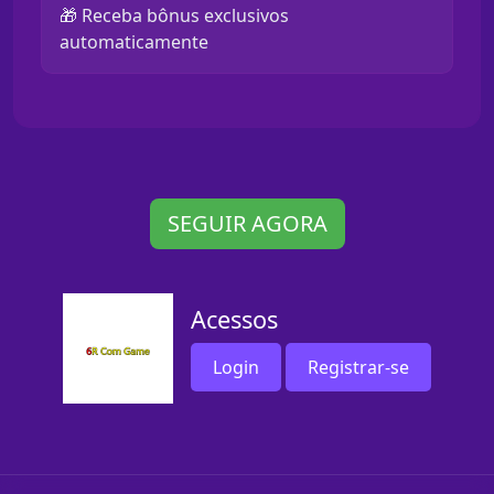
🎁 Receba bônus exclusivos
automaticamente
SEGUIR AGORA
Acessos
Login
Registrar-se