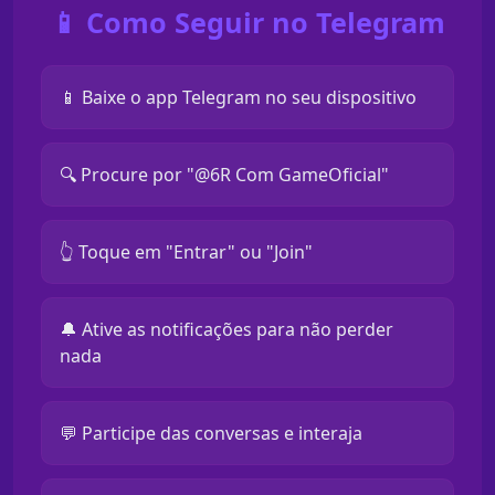
📱 Como Seguir no Telegram
📱 Baixe o app Telegram no seu dispositivo
🔍 Procure por "@6R Com GameOficial"
👆 Toque em "Entrar" ou "Join"
🔔 Ative as notificações para não perder
nada
💬 Participe das conversas e interaja