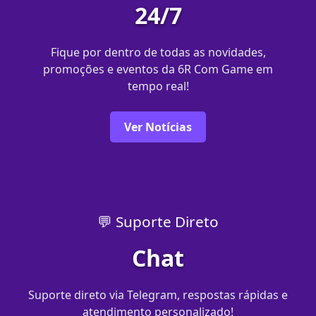
24/7
Fique por dentro de todas as novidades,
promoções e eventos da 6R Com Game em
tempo real!
Ver Notícias
💬 Suporte Direto
Chat
Suporte direto via Telegram, respostas rápidas e
atendimento personalizado!