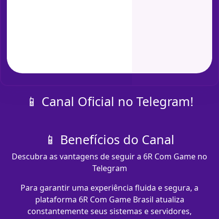
📱 Canal Oficial no Telegram!
📱 Benefícios do Canal
Descubra as vantagens de seguir a 6R Com Game no
Telegram
Para garantir uma experiência fluida e segura, a
plataforma 6R Com Game Brasil atualiza
constantemente seus sistemas e servidores,