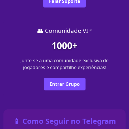
Falar Suporte
👥 Comunidade VIP
1000+
Junte-se a uma comunidade exclusiva de
jogadores e compartilhe experiências!
Entrar Grupo
📱 Como Seguir no Telegram