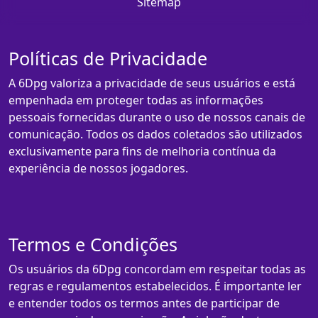
Sitemap
Políticas de Privacidade
A 6Dpg valoriza a privacidade de seus usuários e está
empenhada em proteger todas as informações
pessoais fornecidas durante o uso de nossos canais de
comunicação. Todos os dados coletados são utilizados
exclusivamente para fins de melhoria contínua da
experiência de nossos jogadores.
Termos e Condições
Os usuários da 6Dpg concordam em respeitar todas as
regras e regulamentos estabelecidos. É importante ler
e entender todos os termos antes de participar de