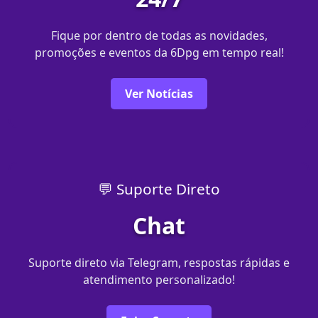
Fique por dentro de todas as novidades,
promoções e eventos da 6Dpg em tempo real!
Ver Notícias
💬 Suporte Direto
Chat
Suporte direto via Telegram, respostas rápidas e
atendimento personalizado!