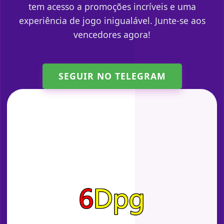
tem acesso a promoções incríveis e uma
experiência de jogo inigualável. Junte-se aos
vencedores agora!
SEGUIR NO TELEGRAM