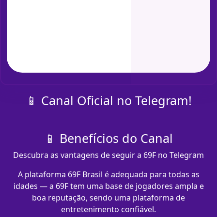
📱 Canal Oficial no Telegram!
📱 Benefícios do Canal
Descubra as vantagens de seguir a 69F no Telegram
A plataforma 69F Brasil é adequada para todas as
idades — a 69F tem uma base de jogadores ampla e
boa reputação, sendo uma plataforma de
entretenimento confiável.