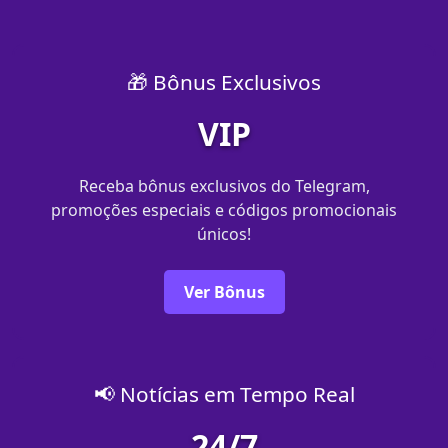
🎁 Bônus Exclusivos
VIP
Receba bônus exclusivos do Telegram,
promoções especiais e códigos promocionais
únicos!
Ver Bônus
📢 Notícias em Tempo Real
24/7