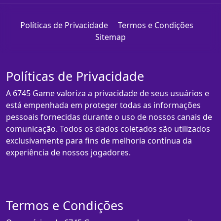
Políticas de Privacidade
Termos e Condições
Sitemap
Políticas de Privacidade
A 6745 Game valoriza a privacidade de seus usuários e
está empenhada em proteger todas as informações
pessoais fornecidas durante o uso de nossos canais de
comunicação. Todos os dados coletados são utilizados
exclusivamente para fins de melhoria contínua da
experiência de nossos jogadores.
Termos e Condições