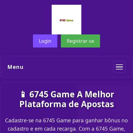
Login
Registrar-se
Menu
📱 6745 Game A Melhor
Plataforma de Apostas
Cadastre-se na 6745 Game para ganhar bônus no
cadastro e em cada recarga. Com a 6745 Game,