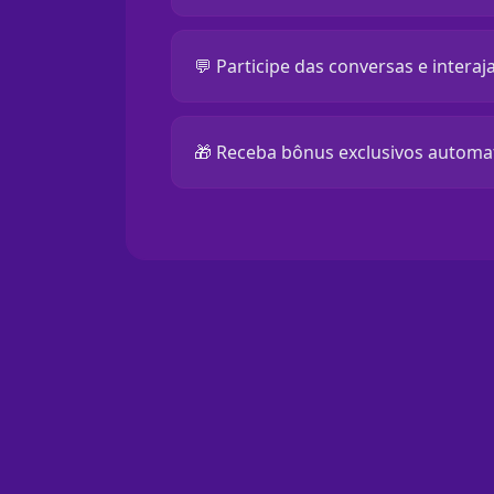
💬 Participe das conversas e interaj
🎁 Receba bônus exclusivos autom