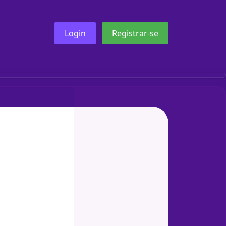
Login
Registrar-se