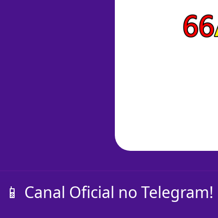
📱 Canal Oficial no Telegram!