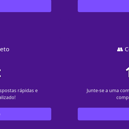
reto
👥 
t
espostas rápidas e
Junte-se a uma com
lizado!
compa
e