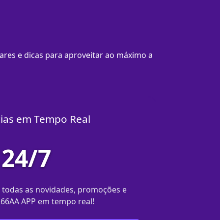
ares e dicas para aproveitar ao máximo a
cias em Tempo Real
24/7
e todas as novidades, promoções e
 66AA APP em tempo real!