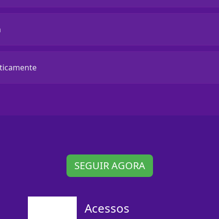
a
aticamente
SEGUIR AGORA
Acessos