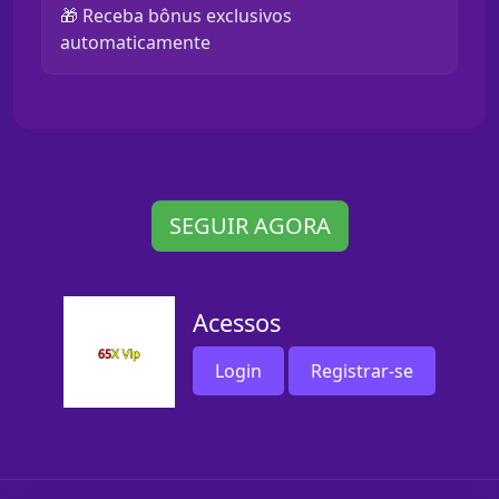
🎁 Receba bônus exclusivos
automaticamente
SEGUIR AGORA
Acessos
Login
Registrar-se