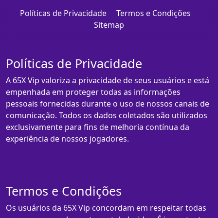
Políticas de Privacidade
Termos e Condições
Sitemap
Políticas de Privacidade
A 65X Vip valoriza a privacidade de seus usuários e está
empenhada em proteger todas as informações
pessoais fornecidas durante o uso de nossos canais de
comunicação. Todos os dados coletados são utilizados
exclusivamente para fins de melhoria contínua da
experiência de nossos jogadores.
Termos e Condições
Os usuários da 65X Vip concordam em respeitar todas