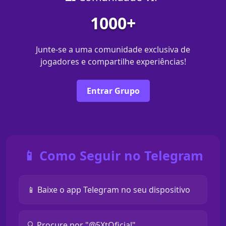
1000+
Junte-se a uma comunidade exclusiva de
jogadores e compartilhe experiências!
Entrar Grupo
📱 Como Seguir no Telegram
📱 Baixe o app Telegram no seu dispositivo
🔍 Procure por "@5XtOficial"