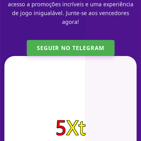
acesso a promoções incríveis e uma experiência
de jogo inigualável. Junte-se aos vencedores
agora!
SEGUIR NO TELEGRAM