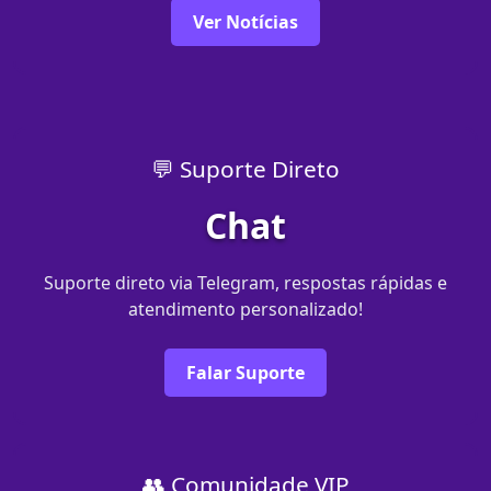
Ver Notícias
💬 Suporte Direto
Chat
Suporte direto via Telegram, respostas rápidas e
atendimento personalizado!
Falar Suporte
👥 Comunidade VIP