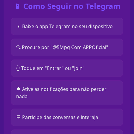
📱 Como Seguir no Telegram
📱 Baixe o app Telegram no seu dispositivo
🔍 Procure por "@5Mpg Com APPOficial"
👆 Toque em "Entrar" ou "Join"
🔔 Ative as notificações para não perder
nada
💬 Participe das conversas e interaja