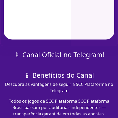
📱 Canal Oficial no Telegram!
📱 Benefícios do Canal
Descubra as vantagens de seguir a 5CC Plataforma no
Telegram
Todos os jogos da 5CC Plataforma 5CC Plataforma
Brasil passam por auditorias independentes —
transparência garantida em todas as apostas.