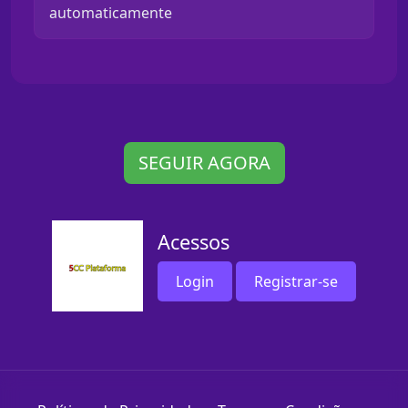
automaticamente
SEGUIR AGORA
Acessos
Login
Registrar-se