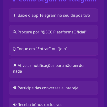
📱 Baixe o app Telegram no seu dispositivo
🔍 Procure por "@5CC PlataformaOficial"
👆 Toque em "Entrar" ou "Join"
🔔 Ative as notificações para não perder
nada
💬 Participe das conversas e interaja
🎁 Receba bônus exclusivos