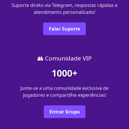
Suporte direto via Telegram, respostas rápidas e
atendimento personalizado!
Falar Suporte
👥 Comunidade VIP
1000+
Junte-se a uma comunidade exclusiva de
jogadores e compartilhe experiências!
Entrar Grupo