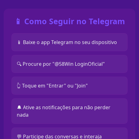
📱 Como Seguir no Telegram
📱 Baixe o app Telegram no seu dispositivo
🔍 Procure por "@58Win LoginOficial"
👆 Toque em "Entrar" ou "Join"
🔔 Ative as notificações para não perder
nada
💬 Participe das conversas e interaja