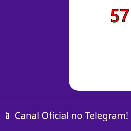
📱 Canal Oficial no Telegram!