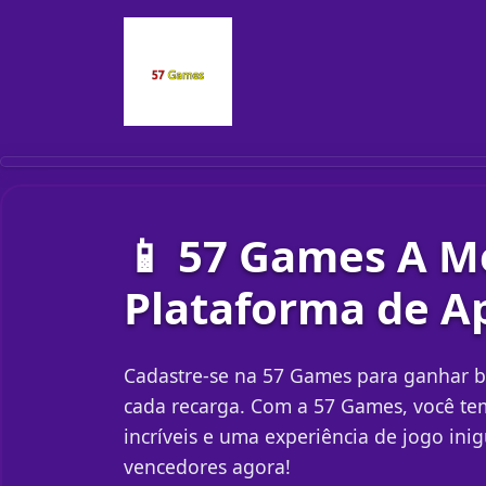
📱 57 Games A M
Plataforma de A
Cadastre-se na 57 Games para ganhar 
cada recarga. Com a 57 Games, você t
incríveis e uma experiência de jogo inig
vencedores agora!