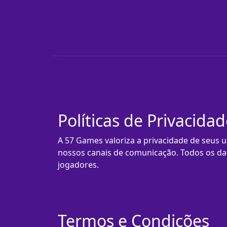
Políticas de Privacida
A 57 Games valoriza a privacidade de seus
nossos canais de comunicação. Todos os dad
jogadores.
Termos e Condições