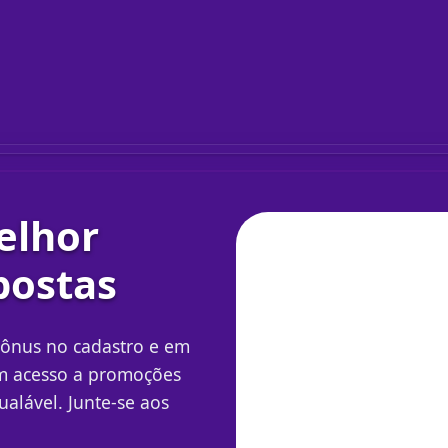
elhor
postas
bônus no cadastro e em
em acesso a promoções
ualável. Junte-se aos