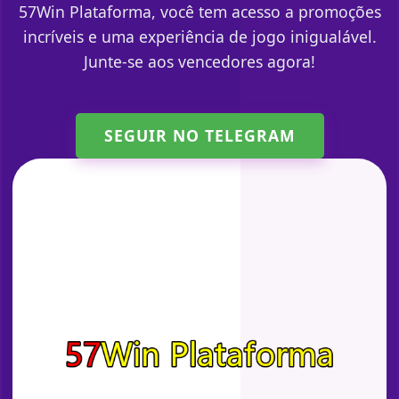
57Win Plataforma, você tem acesso a promoções
incríveis e uma experiência de jogo inigualável.
Junte-se aos vencedores agora!
SEGUIR NO TELEGRAM