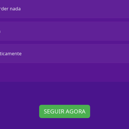
erder nada
a
aticamente
SEGUIR AGORA