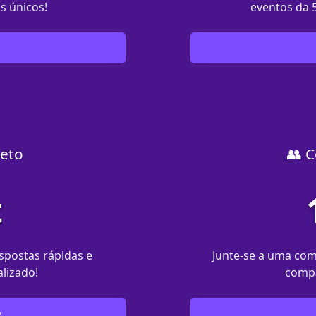
s únicos!
eventos da 
reto
👥 
t
espostas rápidas e
Junte-se a uma com
lizado!
compa
e