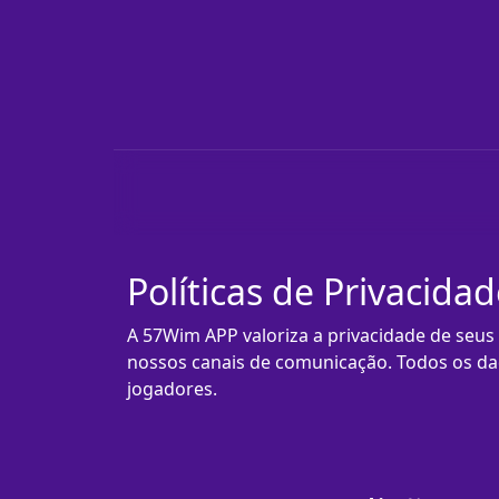
Políticas de Privacida
A 57Wim APP valoriza a privacidade de seu
nossos canais de comunicação. Todos os dad
jogadores.