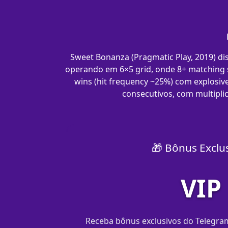
Sweet Bonanza (Pragmatic Play, 2019) dis
operando em 6×5 grid, onde 8+ matching s
wins (hit frequency ~25%) com explosiv
consecutivos, com multiplic
🎁 Bônus Exclu
VIP
Receba bônus exclusivos do Telegra