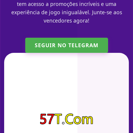
tem acesso a promoções incríveis e uma
experiência de jogo inigualável. Junte-se aos
vencedores agora!
SEGUIR NO TELEGRAM