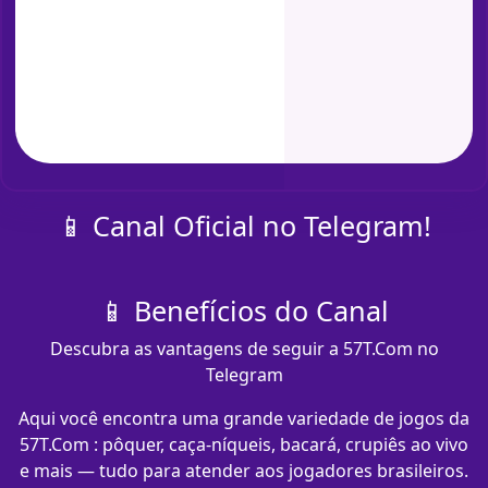
📱 Canal Oficial no Telegram!
📱 Benefícios do Canal
Descubra as vantagens de seguir a 57T.Com no
Telegram
Aqui você encontra uma grande variedade de jogos da
57T.Com : pôquer, caça-níqueis, bacará, crupiês ao vivo
e mais — tudo para atender aos jogadores brasileiros.