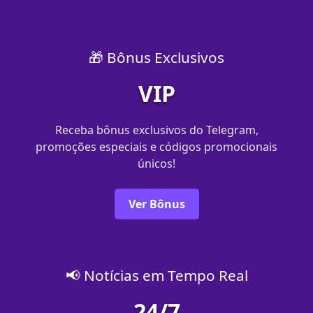
🎁 Bônus Exclusivos
VIP
Receba bônus exclusivos do Telegram,
promoções especiais e códigos promocionais
únicos!
Ver Bônus
📢 Notícias em Tempo Real
24/7