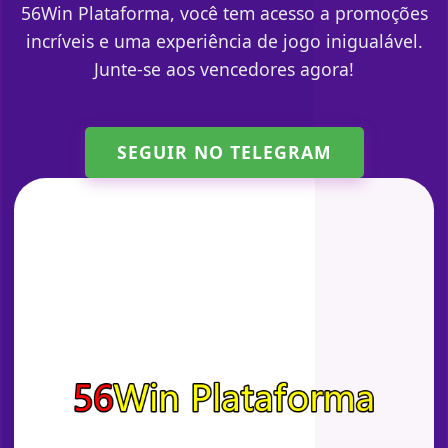
56Win Plataforma, você tem acesso a promoções
incríveis e uma experiência de jogo inigualável.
Junte-se aos vencedores agora!
SEGUIR NO TELEGRAM