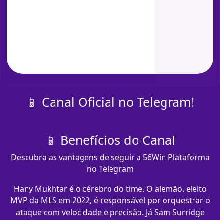
📱 Canal Oficial no Telegram!
📱 Benefícios do Canal
Descubra as vantagens de seguir a 56Win Plataforma
no Telegram
Hany Mukhtar é o cérebro do time. O alemão, eleito
MVP da MLS em 2022, é responsável por orquestrar o
ataque com velocidade e precisão. Já Sam Surridge