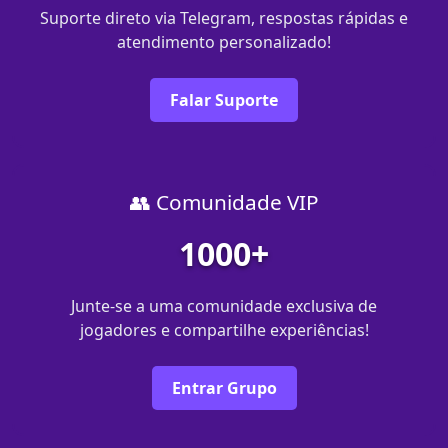
Suporte direto via Telegram, respostas rápidas e
atendimento personalizado!
Falar Suporte
👥 Comunidade VIP
1000+
Junte-se a uma comunidade exclusiva de
jogadores e compartilhe experiências!
Entrar Grupo