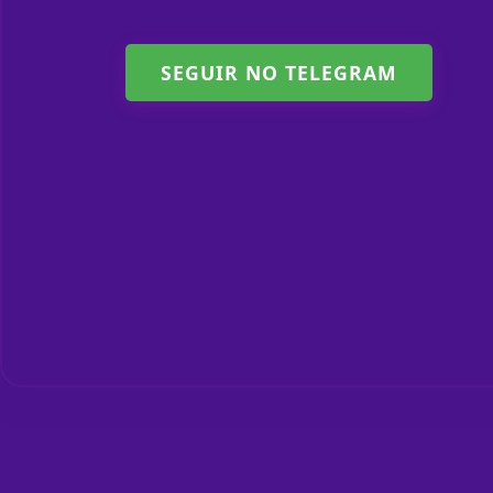
SEGUIR NO TELEGRAM