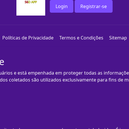
Login
Registrar-se
Políticas de Privacidade
Termos e Condições
Sitemap
de
suários e está empenhada em proteger todas as informaçõe
os coletados são utilizados exclusivamente para fins de m