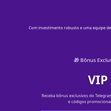
Com investimento robusto e uma equipe de 
🎁 Bônus Exclu
VIP
Receba bônus exclusivos do Telegra
e códigos promocionai