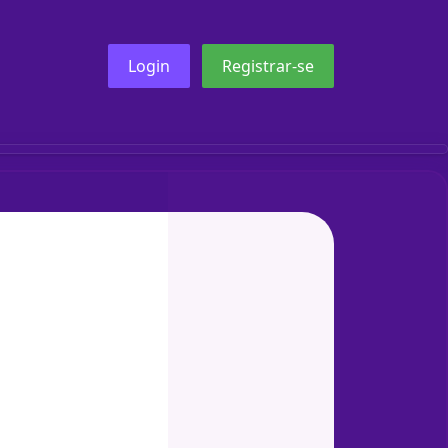
Login
Registrar-se