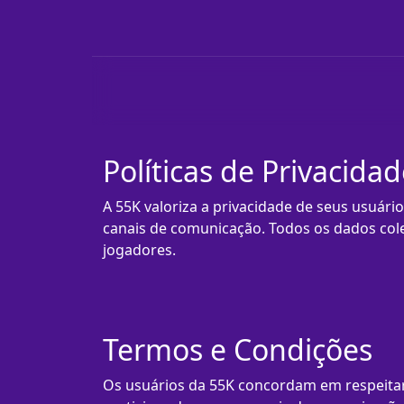
Políticas de Privacida
A 55K valoriza a privacidade de seus usuár
canais de comunicação. Todos os dados cole
jogadores.
Termos e Condições
Os usuários da 55K concordam em respeitar 