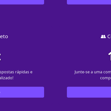
reto
👥 
t
espostas rápidas e
Junte-se a uma com
lizado!
compa
e