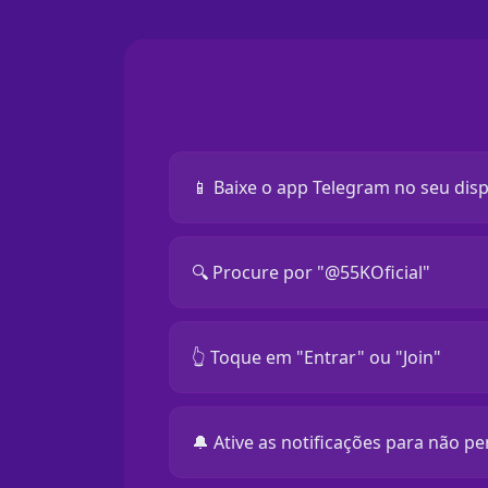
📱 Baixe o app Telegram no seu disp
🔍 Procure por "@55KOficial"
👆 Toque em "Entrar" ou "Join"
🔔 Ative as notificações para não p