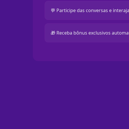
💬 Participe das conversas e interaj
🎁 Receba bônus exclusivos autom